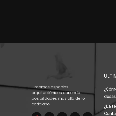
ULTI
Creamos espacios
¿Cómo
arquitectónicos abriendo
desas
posibilidades más allá de lo
cotidiano.
¿La te
Conta