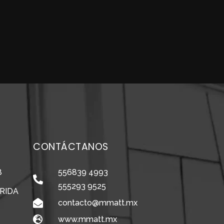
CONTÁCTANOS
8
556839 4993
555293 9525
RIDA
contacto@mmatt.mx
www.mmatt.mx