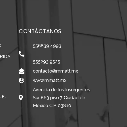
CONTÁCTANOS
8
556839 4993
RIDA
555293 9525
contacto@mmatt.mx
www.mmatt.mx
Avenida de los Insurgentes
-E-
Sur 863 piso 7 Ciudad de
México C.P. 03810