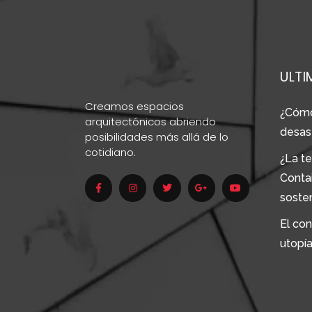
ULTI
Creamos espacios
¿Cómo
arquitectónicos abriendo
desas
posibilidades más allá de lo
cotidiano.
¿La te
Conta
soste
El con
utopí