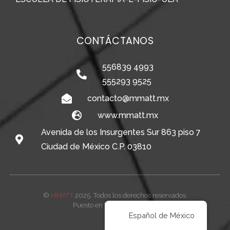
CONTÁCTANOS
556839 4993
555293 9525
contacto@mmatt.mx
www.mmatt.mx
Avenida de los Insurgentes Sur 863 piso 7
Ciudad de México C.P. 03810
©
MMATT
2025. Todos los derechos reservados.
Puesto en línea por
Vleeko
Español de México