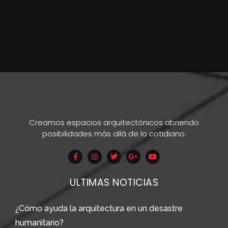
Creamos espacios arquitectónicos abriendo
posibilidades más allá de lo cotidiano.
ULTIMAS NOTICIAS
¿Cómo ayuda la arquitectura en un desastre
humanitario?