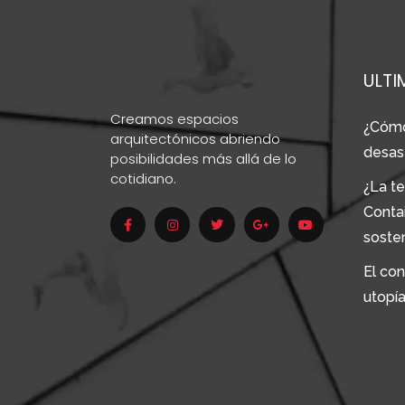
ULTI
Creamos espacios
¿Cómo
arquitectónicos abriendo
desas
posibilidades más allá de lo
cotidiano.
¿La te
Conta
soste
El con
utopí