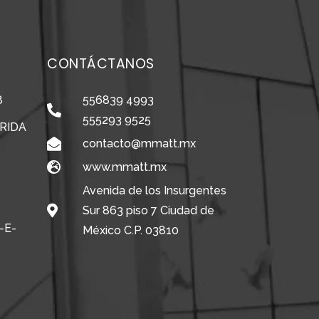
CONTÁCTANOS
8
556839 4993
555293 9525
RIDA
contacto@mmatt.mx
www.mmatt.mx
Avenida de los Insurgentes
Sur 863 piso 7 Ciudad de
-E-
México C.P. 03810