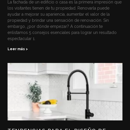
La fachada de un edificio o casa es la primera impresión que
los visitantes tienen de tu propiedad. Renovarla puede
ayudar a mejorar su apariencia, aumentar el valor de la
propiedad y brindar una sensación de renovación. Sin
embargo, ¿por dónde empezar? A continuación te
enlistamos 5 consejos esenciales para lograr un resultado
espectacular 1.
Leer más >