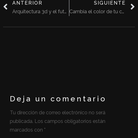
ANTERIOR
SIGUIENTE
Arquitectura 3d y el futuro de la construcción
Cambia el color de tu casa y dale un nuevo look
Deja un comentario
Tu dirección de correo electrónico no será
publicada.
Los campos obligatorios están
marcados con
*