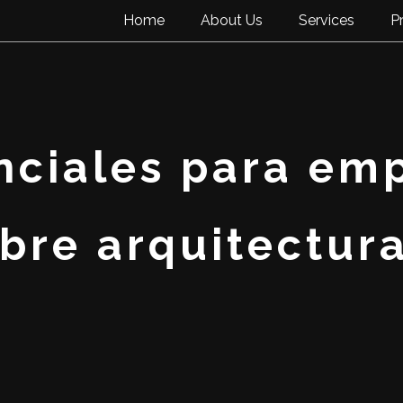
Home
About Us
Services
P
enciales para em
bre arquitectur