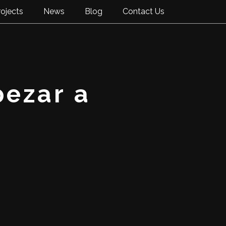
rojects
News
Blog
Contact Us
pezar a
a