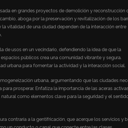
basada en grandes proyectos de demolición y reconstrucción 
ambio, aboga por la preservación y revitalización de los bar
 la vitalidad de una ciudad dependen de la interacción entre
.
a de usos en un vecindario, defendiendo la idea de que la
y espacios públicos crea una comunidad vibrante y segura.
d urbana para fomentar la actividad y la interacción social.
 homogeneización urbana, argumentando que las ciudades nec
 para prosperar. Enfatiza la importancia de las aceras activas
cia natural como elementos clave para la seguridad y el sentid
a contraría a la gentifricación, que acerque los servicios y 
como un conducto o canal que conecte entre las clases