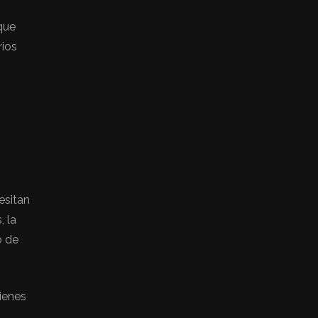
que
rios
esitan
, la
o de
bienes