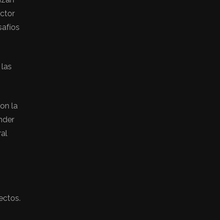
ector
safíos
 las
on la
nder
ral
ectos.