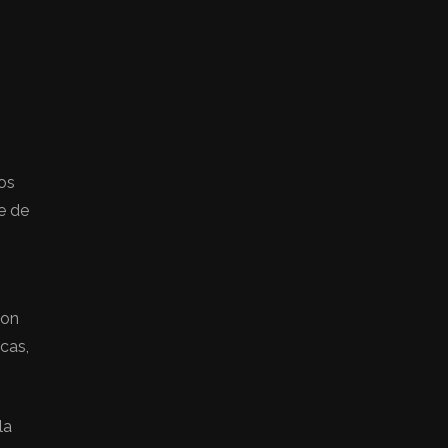
nos
e de
con
cas,
la