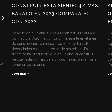
CONSTRUIR ESTA SIENDO 4% MÁS
A
BARATO EN 2023 COMPARADO
G
23
CON 2022
E
De acuerdo a un analisis de Associated Builders and
Th
Contractors (ABC) hay un dato interesante en el área
un
de construcción, en meses recientes se ha visto un
Ja
decrecimiento de los precios de materiales. Esta
en
dinámica ha producido que en un año, el construir
bu
resulte hasta 4% más barato, a continuación vamos a
co
lo
conocer las razones.
“n
Leer más >
Le