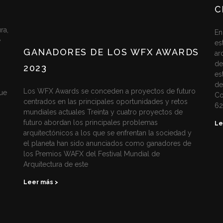
C
ra,
En
e
es
GANADORES DE LOS WFX AWARDS
ar
de
2023
es
de
Los WFX Awards se conceden a proyectos de futuro
ue
Co
centrados en las principales oportunidades y retos
6
mundiales actuales Treinta y cuatro proyectos de
futuro abordan los principales problemas
Le
arquitectónicos a los que se enfrentan la sociedad y
el planeta han sido anunciados como ganadores de
los Premios WAFX del Festival Mundial de
Arquitectura de este
Leer más >