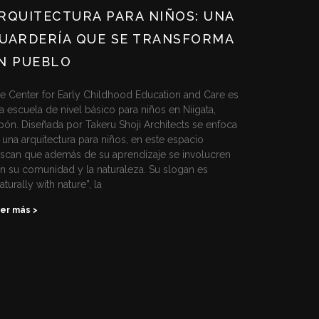
RQUITECTURA PARA NIÑOS: UNA
UARDERÍA QUE SE TRANSFORMA
N PUEBLO
e Center for Early Childhood Education and Care es
a escuela de nivel básico para niños en Niigata,
pón. Diseñada por Takeru Shoji Architects se enfoca
 una arquitectura para niños, en este espacio
scan que además de su aprendizaje se involucren
n su comunidad y la naturaleza. Su slogan es
aturally with nature”, la
er más >