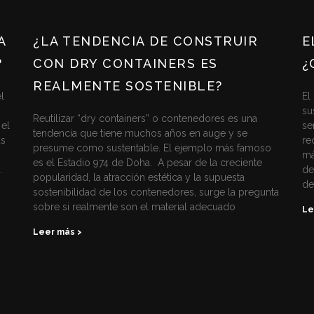
A
¿LA TENDENCIA DE CONSTRUIR
E
?
CON DRY CONTAINERS ES
¿
REALMENTE SOSTENIBLE?
l
El
su
Reutilizar “dry containers” o contenedores es una
 el
se
tendencia que tiene muchos años en auge y se
ás
re
presume como sustentable. El ejemplo más famoso
má
es el Estadio 974 de Doha. A pesar de la creciente
.
de
popularidad, la atracción estética y la supuesta
de
sostenibilidad de los contenedores, surge la pregunta
sobre si realmente son el material adecuado
Le
Leer más >