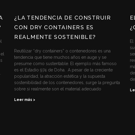
A
¿LA TENDENCIA DE CONSTRUIR
E
?
CON DRY CONTAINERS ES
¿
REALMENTE SOSTENIBLE?
l
El
su
Reutilizar “dry containers” o contenedores es una
 el
se
tendencia que tiene muchos años en auge y se
ás
re
presume como sustentable. El ejemplo más famoso
má
es el Estadio 974 de Doha. A pesar de la creciente
.
de
popularidad, la atracción estética y la supuesta
de
sostenibilidad de los contenedores, surge la pregunta
sobre si realmente son el material adecuado
Le
Leer más >