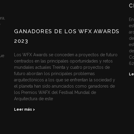
C
ra,
En
e
es
GANADORES DE LOS WFX AWARDS
ar
de
2023
es
de
Los WFX Awards se conceden a proyectos de futuro
ue
Co
centrados en las principales oportunidades y retos
6
mundiales actuales Treinta y cuatro proyectos de
futuro abordan los principales problemas
Le
arquitectónicos a los que se enfrentan la sociedad y
el planeta han sido anunciados como ganadores de
los Premios WAFX del Festival Mundial de
Arquitectura de este
Leer más >