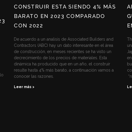
CONSTRUIR ESTA SIENDO 4% MÁS
A
BARATO EN 2023 COMPARADO
G
23
CON 2022
E
De acuerdo a un analisis de Associated Builders and
Th
Contractors (ABC) hay un dato interesante en el área
un
de construcción, en meses recientes se ha visto un
Ja
decrecimiento de los precios de materiales. Esta
en
dinámica ha producido que en un año, el construir
bu
resulte hasta 4% más barato, a continuación vamos a
co
lo
conocer las razones.
“n
Leer más >
Le