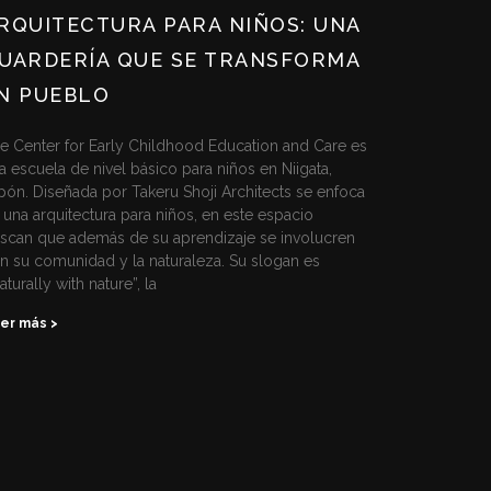
RQUITECTURA PARA NIÑOS: UNA
UARDERÍA QUE SE TRANSFORMA
N PUEBLO
e Center for Early Childhood Education and Care es
a escuela de nivel básico para niños en Niigata,
pón. Diseñada por Takeru Shoji Architects se enfoca
 una arquitectura para niños, en este espacio
scan que además de su aprendizaje se involucren
n su comunidad y la naturaleza. Su slogan es
aturally with nature”, la
er más >