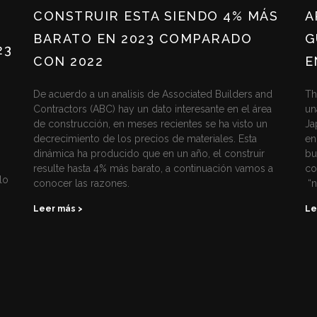
CONSTRUIR ESTA SIENDO 4% MÁS
A
BARATO EN 2023 COMPARADO
G
23
CON 2022
E
De acuerdo a un analisis de Associated Builders and
Th
Contractors (ABC) hay un dato interesante en el área
un
de construcción, en meses recientes se ha visto un
Ja
decrecimiento de los precios de materiales. Esta
en
dinámica ha producido que en un año, el construir
bu
resulte hasta 4% más barato, a continuación vamos a
co
lo
conocer las razones.
“n
Leer más >
Le