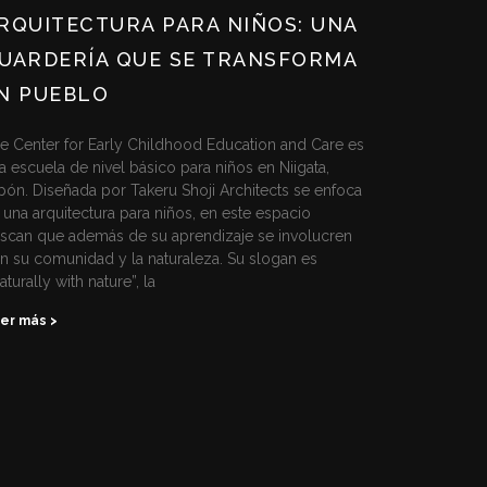
RQUITECTURA PARA NIÑOS: UNA
UARDERÍA QUE SE TRANSFORMA
N PUEBLO
e Center for Early Childhood Education and Care es
a escuela de nivel básico para niños en Niigata,
pón. Diseñada por Takeru Shoji Architects se enfoca
 una arquitectura para niños, en este espacio
scan que además de su aprendizaje se involucren
n su comunidad y la naturaleza. Su slogan es
aturally with nature”, la
er más >