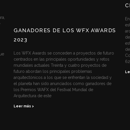
C
ra,
En
e
es
GANADORES DE LOS WFX AWARDS
ar
de
2023
es
de
Los WFX Awards se conceden a proyectos de futuro
ue
Co
centrados en las principales oportunidades y retos
6
mundiales actuales Treinta y cuatro proyectos de
futuro abordan los principales problemas
Le
arquitectónicos a los que se enfrentan la sociedad y
el planeta han sido anunciados como ganadores de
los Premios WAFX del Festival Mundial de
Arquitectura de este
Leer más >