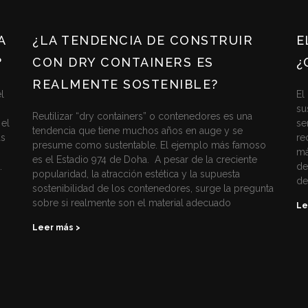
A
¿LA TENDENCIA DE CONSTRUIR
E
?
CON DRY CONTAINERS ES
¿
REALMENTE SOSTENIBLE?
l
El
su
Reutilizar “dry containers” o contenedores es una
 el
se
tendencia que tiene muchos años en auge y se
ás
re
presume como sustentable. El ejemplo más famoso
má
es el Estadio 974 de Doha. A pesar de la creciente
.
de
popularidad, la atracción estética y la supuesta
de
sostenibilidad de los contenedores, surge la pregunta
sobre si realmente son el material adecuado
Le
Leer más >