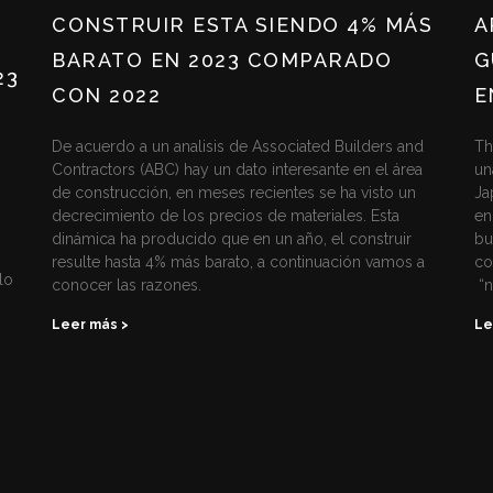
CONSTRUIR ESTA SIENDO 4% MÁS
A
BARATO EN 2023 COMPARADO
G
23
CON 2022
E
De acuerdo a un analisis de Associated Builders and
Th
Contractors (ABC) hay un dato interesante en el área
un
de construcción, en meses recientes se ha visto un
Ja
decrecimiento de los precios de materiales. Esta
en
dinámica ha producido que en un año, el construir
bu
resulte hasta 4% más barato, a continuación vamos a
co
lo
conocer las razones.
“n
Leer más >
Le