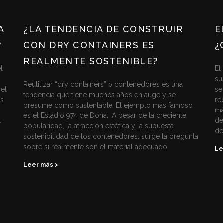
A
¿LA TENDENCIA DE CONSTRUIR
E
?
CON DRY CONTAINERS ES
¿
REALMENTE SOSTENIBLE?
l
El
su
Reutilizar “dry containers” o contenedores es una
 el
se
tendencia que tiene muchos años en auge y se
ás
re
presume como sustentable. El ejemplo más famoso
má
es el Estadio 974 de Doha. A pesar de la creciente
.
de
popularidad, la atracción estética y la supuesta
de
sostenibilidad de los contenedores, surge la pregunta
sobre si realmente son el material adecuado
Le
Leer más >