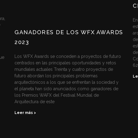
C
ra,
En
e
es
GANADORES DE LOS WFX AWARDS
ar
de
2023
es
de
Los WFX Awards se conceden a proyectos de futuro
ue
Co
centrados en las principales oportunidades y retos
6
mundiales actuales Treinta y cuatro proyectos de
futuro abordan los principales problemas
Le
arquitectónicos a los que se enfrentan la sociedad y
el planeta han sido anunciados como ganadores de
los Premios WAFX del Festival Mundial de
Arquitectura de este
Leer más >