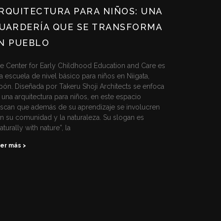
RQUITECTURA PARA NIÑOS: UNA
UARDERÍA QUE SE TRANSFORMA
N PUEBLO
e Center for Early Childhood Education and Care es
a escuela de nivel básico para niños en Niigata,
pón. Diseñada por Takeru Shoji Architects se enfoca
 una arquitectura para niños, en este espacio
scan que además de su aprendizaje se involucren
n su comunidad y la naturaleza. Su slogan es
aturally with nature”, la
er más >