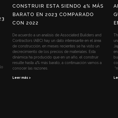
CONSTRUIR ESTA SIENDO 4% MÁS
A
BARATO EN 2023 COMPARADO
G
23
CON 2022
E
De acuerdo a un analisis de Associated Builders and
Th
Contractors (ABC) hay un dato interesante en el área
un
de construcción, en meses recientes se ha visto un
Ja
decrecimiento de los precios de materiales. Esta
en
dinámica ha producido que en un año, el construir
bu
resulte hasta 4% más barato, a continuación vamos a
co
lo
conocer las razones.
“n
Leer más >
Le