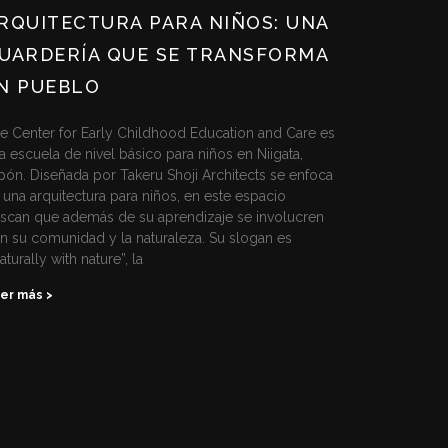
RQUITECTURA PARA NIÑOS: UNA
UARDERÍA QUE SE TRANSFORMA
N PUEBLO
e Center for Early Childhood Education and Care es
a escuela de nivel básico para niños en Niigata,
pón. Diseñada por Takeru Shoji Architects se enfoca
 una arquitectura para niños, en este espacio
scan que además de su aprendizaje se involucren
n su comunidad y la naturaleza. Su slogan es
aturally with nature”, la
er más >