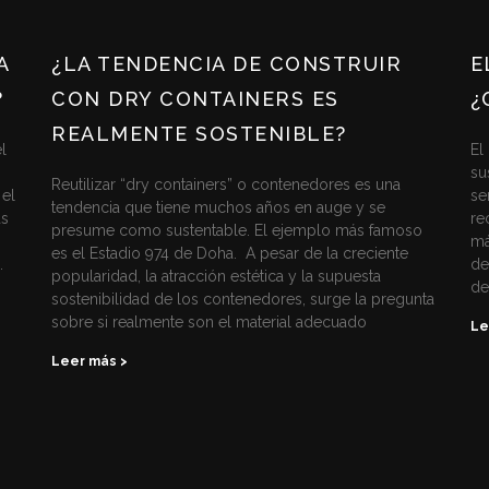
A
¿LA TENDENCIA DE CONSTRUIR
E
?
CON DRY CONTAINERS ES
¿
REALMENTE SOSTENIBLE?
l
El
su
Reutilizar “dry containers” o contenedores es una
 el
se
tendencia que tiene muchos años en auge y se
ás
re
presume como sustentable. El ejemplo más famoso
má
es el Estadio 974 de Doha. A pesar de la creciente
.
de
popularidad, la atracción estética y la supuesta
de
sostenibilidad de los contenedores, surge la pregunta
sobre si realmente son el material adecuado
Le
Leer más >