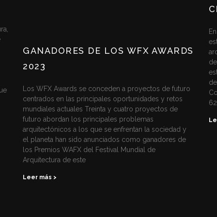
C
ra,
En
e
es
GANADORES DE LOS WFX AWARDS
ar
de
2023
es
de
Los WFX Awards se conceden a proyectos de futuro
ue
Co
centrados en las principales oportunidades y retos
6
mundiales actuales Treinta y cuatro proyectos de
futuro abordan los principales problemas
Le
arquitectónicos a los que se enfrentan la sociedad y
el planeta han sido anunciados como ganadores de
los Premios WAFX del Festival Mundial de
Arquitectura de este
Leer más >