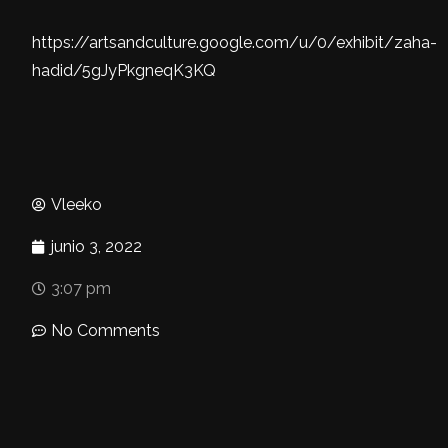
https://artsandculture.google.com/u/0/exhibit/zaha-
hadid/5gJyPkgneqK3KQ
Vleeko
junio 3, 2022
3:07 pm
No Comments