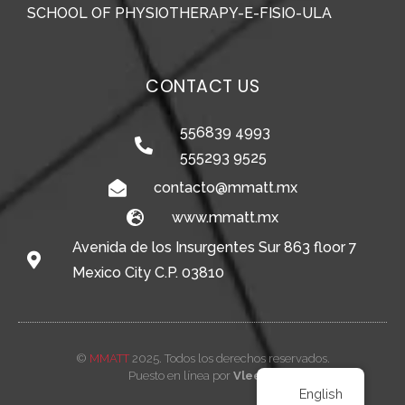
SCHOOL OF PHYSIOTHERAPY-E-FISIO-ULA
CONTACT US
556839 4993
555293 9525
contacto@mmatt.mx
www.mmatt.mx
Avenida de los Insurgentes Sur 863 floor 7
Mexico City C.P. 03810
©
MMATT
2025. Todos los derechos reservados.
Puesto en línea por
Vleeko
English