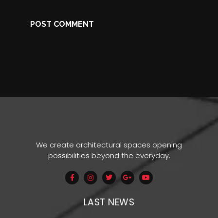
We create architectural spaces opening
possibilities beyond the everyday.
LAST NEWS