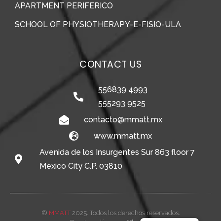
APARTMENT PERIFERICO
SCHOOL OF PHYSIOTHERAPY-E-FISIO-ULA
CONTACT US
556839 4993
555293 9525
contacto@mmatt.mx
www.mmatt.mx
Avenida de los Insurgentes Sur 863 floor 7
Mexico City C.P. 03810
©
MMATT
2025. Todos los derechos reservados.